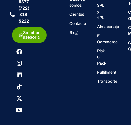
8377
T
somos
3PL
(722)
y
C
318-
Clientes
4PL
G
5222
Contacto
Almacenaje
C
Solicitar
Blog
M
E-
asesoría
Commerce
C
Q
Pick
&
Pack
Fulfillment
Transporte