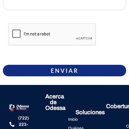
ENVIAR
Acerca
de
Cobertu
Odessa
Soluciones
(722)
Inicio
223-
C
Quiénes