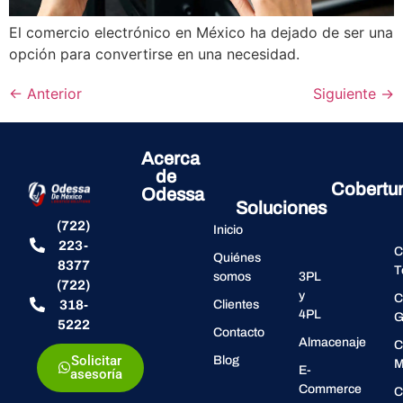
El comercio electrónico en México ha dejado de ser una
opción para convertirse en una necesidad.
←
Anterior
Siguiente
→
Acerca
de
Cobertu
Odessa
Soluciones
(722)
Inicio
223-
C
Quiénes
8377
T
somos
3PL
(722)
y
C
318-
Clientes
4PL
G
5222
Contacto
Almacenaje
C
Solicitar
Blog
M
E-
asesoría
Commerce
C