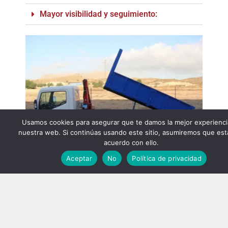
Mayor visibilidad y seguimiento:
Usamos cookies para asegurar que te damos la mejor experienci
nuestra web. Si continúas usando este sitio, asumiremos que est
acuerdo con ello.
Aceptar
No
Política de privacidad
Asegurar el transporte de mercancía requiere de
una
planificación logística
adecuada, un embalaje
seguro, seguimiento constante y la
colaboración
efectiva en la cadena
de suministro. Al aprovechar