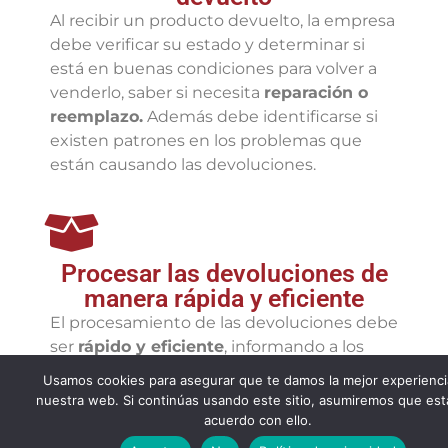
Al recibir un producto devuelto, la empresa
debe verificar su estado y determinar si
está en buenas condiciones para volver a
venderlo, saber si necesita
reparación o
reemplazo.
Además debe identificarse si
existen patrones en los problemas que
están causando las devoluciones.
Procesar las devoluciones de
manera rápida y eficiente
El procesamiento de las devoluciones debe
ser
rápido y eficiente
, informando a los
clientes sobre el estado de su solicitud y
Usamos cookies para asegurar que te damos la mejor experienci
reembolsando el dinero o enviando el
nuestra web. Si continúas usando este sitio, asumiremos que est
producto de reemplazo en el
menor
acuerdo con ello.
tiempo posible.