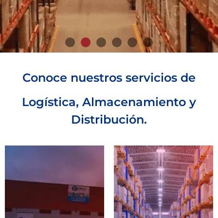
ALMACENAJE
Conoce nuestros servicios de
Logística, Almacenamiento y
Líder en
Distribución.
soluciones
Logísticas
Conoce Más »