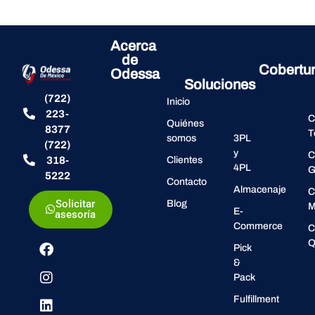
Acerca
de
Cobertu
Odessa
Soluciones
(722)
Inicio
223-
C
Quiénes
8377
T
somos
3PL
(722)
y
C
318-
Clientes
4PL
G
5222
Contacto
Almacenaje
C
Solicitar
Blog
M
E-
asesoría
Commerce
C
Q
Pick
&
Pack
Fulfillment