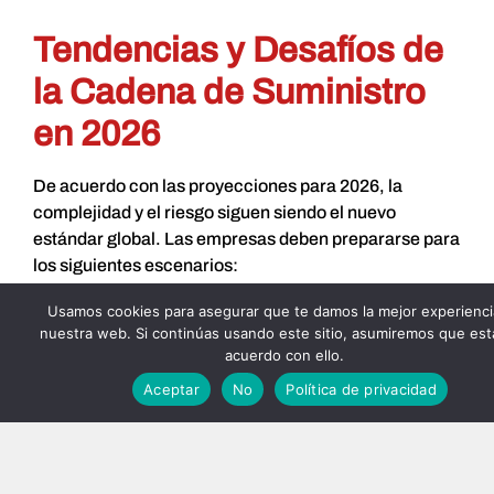
Tendencias y Desafíos de
la Cadena de Suministro
en 2026
De acuerdo con las proyecciones para 2026, la
complejidad y el riesgo siguen siendo el nuevo
estándar global. Las empresas deben prepararse para
los siguientes escenarios:
Nearshoring y Regionalización
Usamos cookies para asegurar que te damos la mejor experienci
nuestra web. Si continúas usando este sitio, asumiremos que est
IA y Automatización Avanzada
acuerdo con ello.
Sostenibilidad y Cadena Verde
Aceptar
No
Política de privacidad
¿Cómo crear o mejorar tu
cadena de suministro?