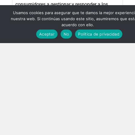
consumidores a gestionar y responder a los
riesgos, tanto potenciales como ya ocurridos, de
Usamos cookies para asegurar que te damos la mejor experienci
forma receptiva y documentada
nuestra web. Si continúas usando este sitio, asumiremos que est
acuerdo con ello.
Aceptar
No
Política de privacidad
Implementa el uso de impresoras RFID,
Bluetooth y 3D:
Deja que los robots ingresen al almacén:
Adopta un enfoque integral para la
digitalización de la cadena logística:
Odessa de México