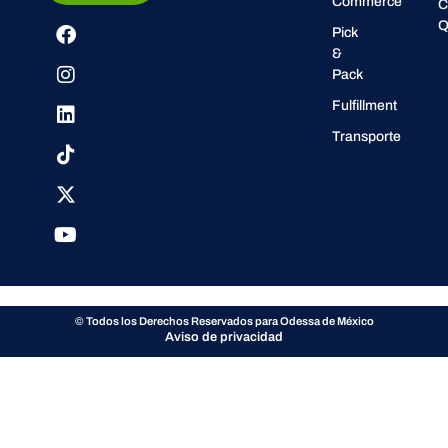
Commerce
C
Q
Pick
&
Pack
Fulfillment
Transporte
© Todos los Derechos Reservados para Odessa de México
Aviso de privacidad