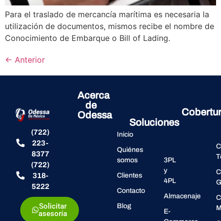
Para el traslado de mercancía marítima es necesaria la
utilización de documentos, mismos recibe el nombre de
Conocimiento de Embarque o Bill of Lading.
←
Anterior
Acerca
de
Cobertu
Odessa
Soluciones
(722)
Inicio
223-
C
Quiénes
8377
T
somos
3PL
(722)
y
C
318-
Clientes
4PL
G
5222
Contacto
Almacenaje
C
Solicitar
Blog
M
E-
asesoría